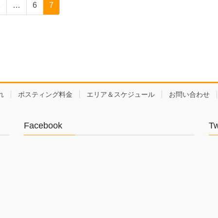
固
固
固
1
…
6
7
定
定
定
ペ
ペ
ペ
ー
ー
ー
ジ
ジ
ジ
れ
ポスティング料金
エリア＆スケジュール
お問い合わせ
Facebook
Tw