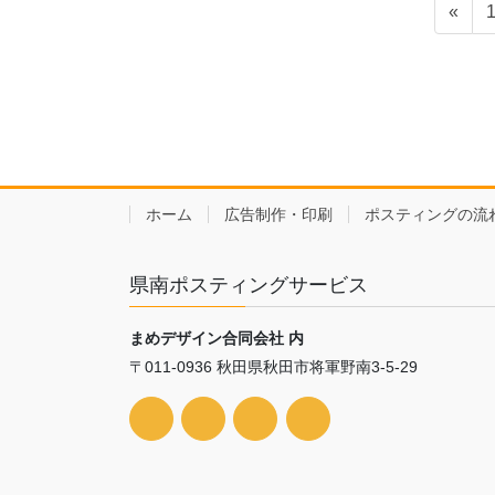
投
«
稿
の
ペ
ー
ジ
ホーム
広告制作・印刷
ポスティングの流
送
り
県南ポスティングサービス
まめデザイン合同会社 内
〒011-0936 秋田県秋田市将軍野南3-5-29