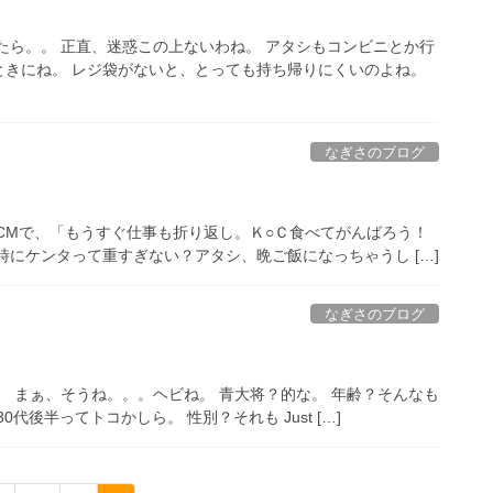
たら。。 正直、迷惑この上ないわね。 アタシもコンビニとか行
ときにね。 レジ袋がないと、とっても持ち帰りにくいのよね。
なぎさのブログ
CMで、「もうすぐ仕事も折り返し。Ｋ○Ｃ食べてがんばろう！
時にケンタって重すぎない？アタシ、晩ご飯になっちゃうし […]
なぎさのブログ
。 まぁ、そうね。。。ヘビね。 青大将？的な。 年齢？そんなも
30代後半ってトコかしら。 性別？それも Just […]