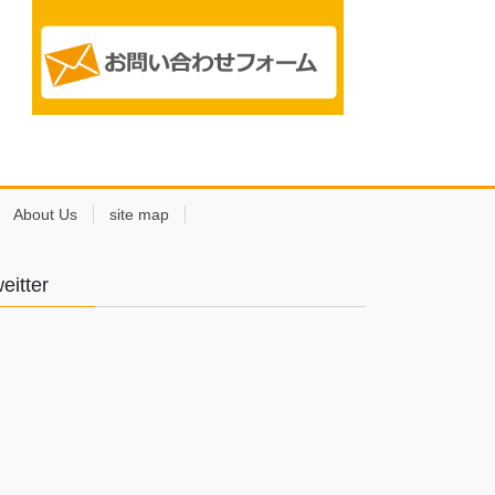
About Us
site map
eitter