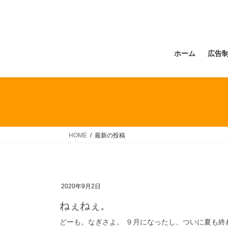
コ
ナ
ン
ビ
テ
ゲ
ン
ー
ホーム
広告
ツ
シ
へ
ョ
ス
ン
キ
に
ッ
移
プ
動
HOME
最新の投稿
2020年9月2日
ねぇねぇ。
どーも。なぎさよ。 ９月になったし、ついに夏も終