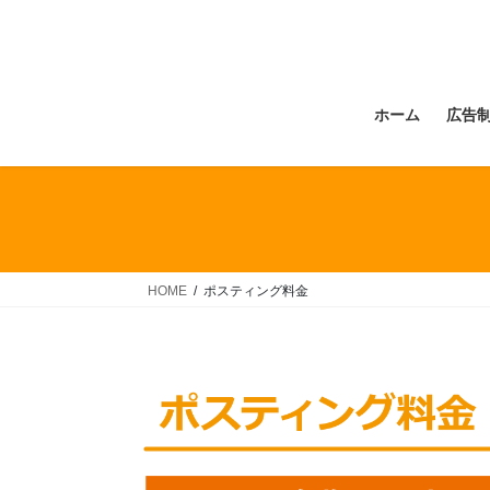
コ
ナ
ン
ビ
テ
ゲ
ン
ー
ホーム
広告
ツ
シ
へ
ョ
ス
ン
キ
に
ッ
移
プ
動
HOME
ポスティング料金